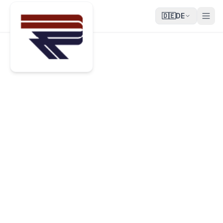
🇩🇪
DE